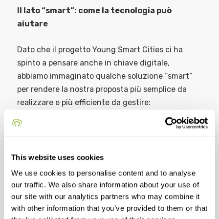
Il lato “smart”: come la tecnologia può
aiutare
Dato che il progetto Young Smart Cities ci ha
spinto a pensare anche in chiave digitale,
abbiamo immaginato qualche soluzione “smart”
per rendere la nostra proposta più semplice da
realizzare e più efficiente da gestire:
Un’app o una piattaforma online del
parco
, collegata al sito del Comune, dove
scuole e associazioni possano prenotare gli
This website uses cookies
spazi e i ragazzi possano vedere in tempo
We use cookies to personalise content and to analyse
reale quali attività sono disponibili quel
our traffic. We also share information about your use of
sabato, un po’ come si fa già per il bike
our site with our analytics partners who may combine it
sharing o per il car sharing in città.
with other information that you’ve provided to them or that